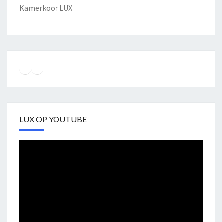
Kamerkoor LUX
Instagram
Facebook
YouTube
LUX OP YOUTUBE
Videospeler