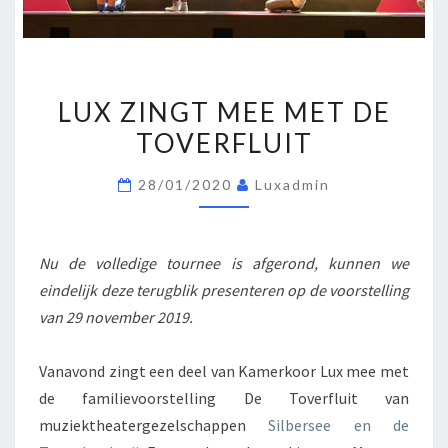
LUX
LUX ZINGT MEE MET DE
ZINGT
TOVERFLUIT
MEE
MET
28/01/2020
Luxadmin
DE
TOVERFLUIT
Nu de volledige tournee is afgerond, kunnen we
eindelijk deze terugblik presenteren op de voorstelling
van 29 november 2019.
Vanavond zingt een deel van Kamerkoor Lux mee met
de familievoorstelling De Toverfluit van
muziektheatergezelschappen
Silbersee en de