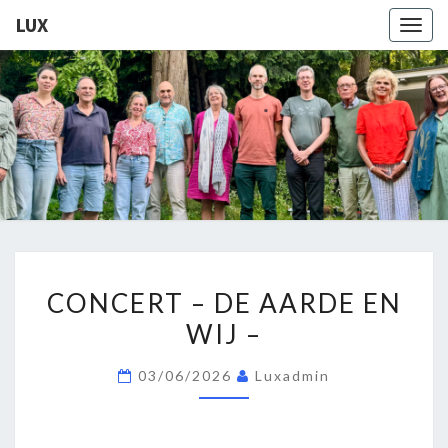
LUX
Togg
navig
LUX
Kamerkoor
Onder
Leiding
Van
Angeliki
Ploka
CONCERT
CONCERT – DE AARDE EN
–
WIJ –
DE
AARDE
03/06/2026
Luxadmin
EN
WIJ
–