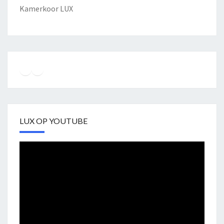
Kamerkoor LUX
Instagram
Facebook
YouTube
LUX OP YOUTUBE
Videospeler