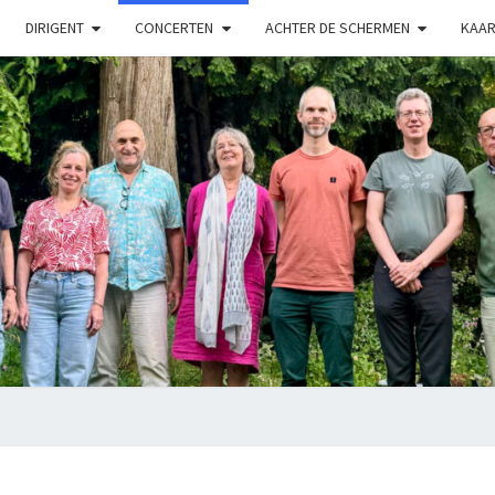
DIRIGENT
CONCERTEN
ACHTER DE SCHERMEN
KAAR
LUX
Kamerkoor
Onder
Leiding
Van
Angeliki
Ploka
NUNC