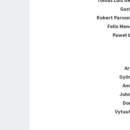
Tomás Luis de
Gus
Robert Parson
Felix Me
Paweł 
Ar
Györ
Am
Joh
Do
Vytaut