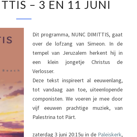
TIS – 3 EN 11 JUNI
DIMITTIS
–
3
EN
Dit programma, NUNC DIMITTIS, gaat
11
over de lofzang van Simeon. In de
JUNI
tempel van Jeruzalem herkent hij in
een klein jongetje Christus de
Verlosser.
Deze tekst inspireert al eeuwenlang,
tot vandaag aan toe, uiteenlopende
componisten. We voeren je mee door
vijf eeuwen prachtige muziek, van
Palestrina tot Pärt.
zaterdag 3 juni 20:15u in de
Paleiskerk
,