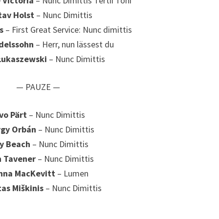
 Victoria
– Nunc Dimittis Tertii Toni
tav Holst
– Nunc Dimittis
s
– First Great Service: Nunc dimittis
ndelssohn
– Herr, nun lässest du
Łukaszewski
– Nunc Dimittis
— PAUZE —
vo Pärt
– Nunc Dimittis
gy Orbán
– Nunc Dimittis
y Beach
– Nunc Dimittis
n Tavener
– Nunc Dimittis
nna MacKevitt
– Lumen
as Miškinis
– Nunc Dimittis