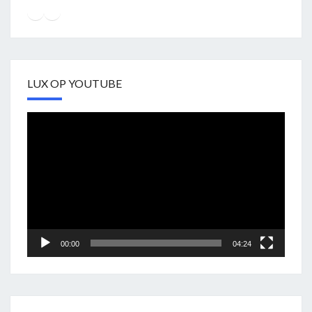
Instagram
Facebook
YouTube
LUX OP YOUTUBE
Videospeler
00:00
04:24