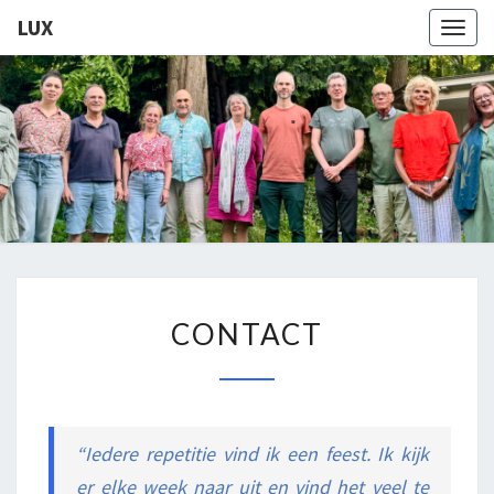
LUX
Togg
navig
LUX
Kamerkoor
Onder
Leiding
Van
Angeliki
Ploka
CONTACT
CONTACT
“Iedere repetitie vind ik een feest. Ik kijk
er elke week naar uit en vind het veel te