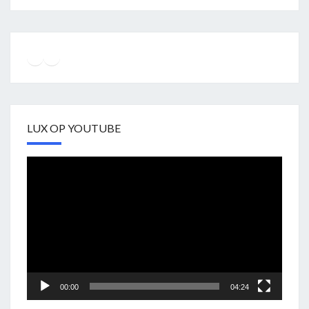
Instagram
Facebook
YouTube
LUX OP YOUTUBE
Videospeler
00:00
04:24