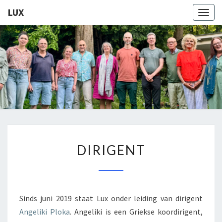
LUX
Togg
navig
LUX
Kamerkoor
Onder
Leiding
Van
Angeliki
Ploka
DIRIGENT
DIRIGENT
Sinds juni 2019 staat Lux onder leiding van dirigent
Angeliki Ploka
. Angeliki is een Griekse koordirigent,