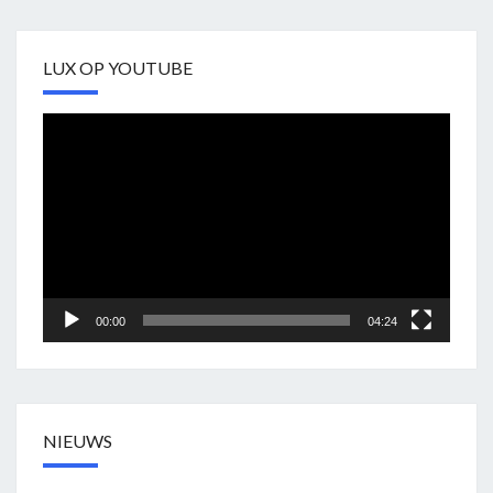
LUX OP YOUTUBE
Videospeler
00:00
04:24
NIEUWS