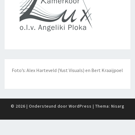
Foto’s: Alex Harteveld (Yust Visuals) en Bert Kraaijpoel
© 2026
|
Ondersteund door
WordPress
|
Thema:
Nisarg