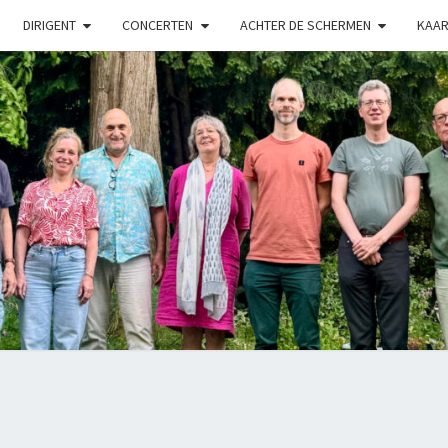
DIRIGENT
CONCERTEN
ACHTER DE SCHERMEN
KAAR
LUX
Kamerkoor
Onder
Leiding
Van
Angeliki
Ploka