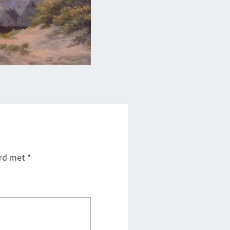
erd met
*