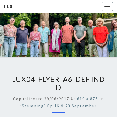
LUX
Togg
navig
LUX
Kamerkoor
Onder
Leiding
Van
Angeliki
Ploka
LUX04_FLYER_A6_DEF.IND
D
Gepubliceerd
29/06/2017
At
619 × 875
In
‘Stemning’ Op 16 & 23 September