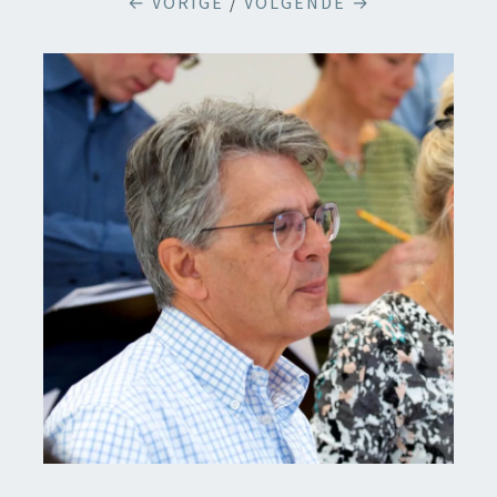
← VORIGE
/
VOLGENDE →