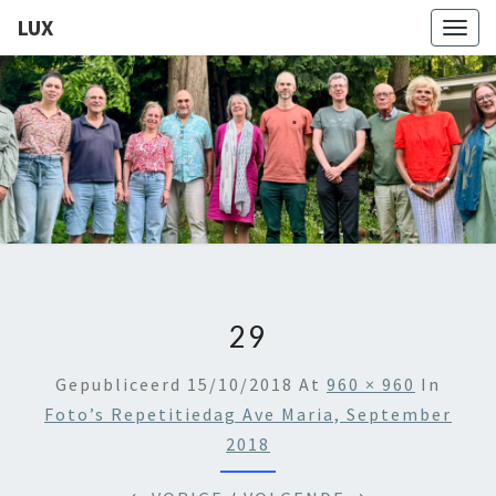
LUX
Togg
navig
LUX
Kamerkoor
Onder
Leiding
Van
Angeliki
Ploka
29
Gepubliceerd
15/10/2018
At
960 × 960
In
Foto’s Repetitiedag Ave Maria, September
2018