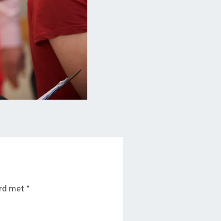
erd met
*