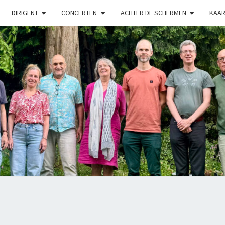
DIRIGENT
CONCERTEN
ACHTER DE SCHERMEN
KAAR
LUX
Kamerkoor
Onder
Leiding
Van
Angeliki
Ploka