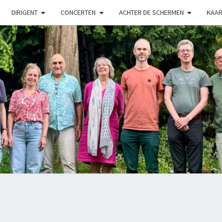
DIRIGENT
CONCERTEN
ACHTER DE SCHERMEN
KAAR
LUX
Kamerkoor
Onder
Leiding
Van
Angeliki
Ploka