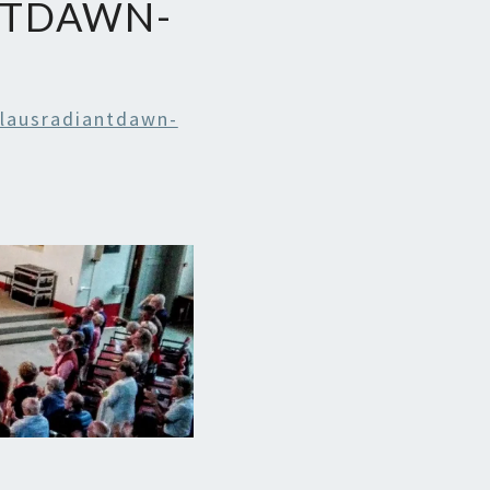
NTDAWN-
lausradiantdawn-