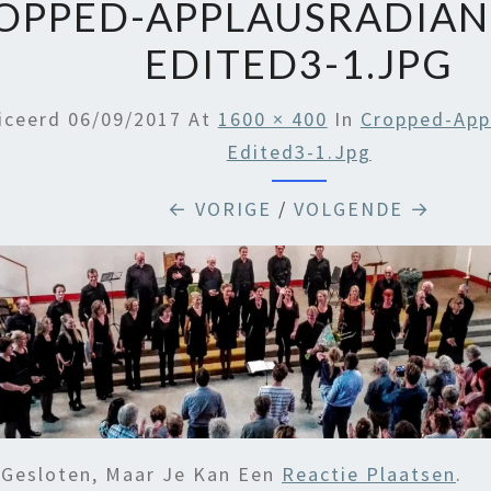
OPPED-APPLAUSRADIA
EDITED3-1.JPG
iceerd
06/09/2017
At
1600 × 400
In
Cropped-App
Edited3-1.jpg
← VORIGE
/
VOLGENDE →
 Gesloten, Maar Je Kan Een
Reactie Plaatsen
.