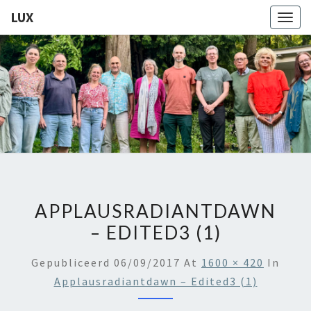
LUX
Togg
navig
LUX
Kamerkoor
Onder
Leiding
Van
Angeliki
Ploka
APPLAUSRADIANTDAWN
– EDITED3 (1)
Gepubliceerd
06/09/2017
At
1600 × 420
In
Applausradiantdawn – Edited3 (1)