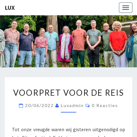
LUX
Togg
navig
LUX
Kamerkoor
Onder
Leiding
Van
Angeliki
Ploka
VOORPRET
VOORPRET VOOR DE REIS
VOOR
DE
Reacties
20/06/2022
Luxadmin
0 Reacties
REIS
Tot onze vreugde waren wij gisteren uitgenodigd op