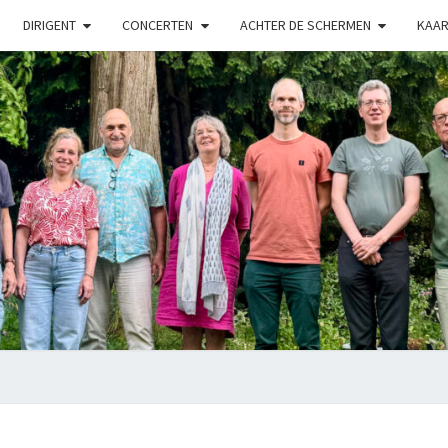
DIRIGENT
CONCERTEN
ACHTER DE SCHERMEN
KAAR
LUX
Kamerkoor
Onder
Leiding
Van
Angeliki
Ploka
ANGELIKI