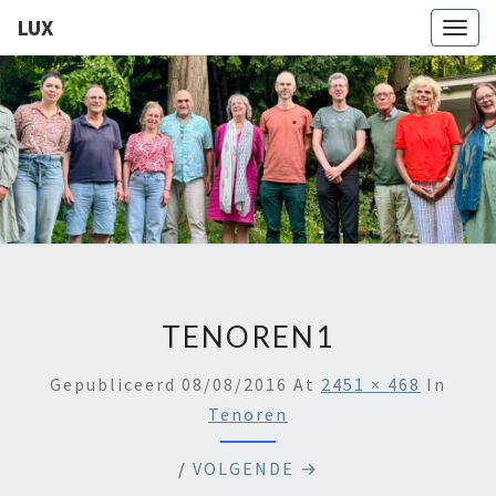
LUX
Togg
navig
LUX
Kamerkoor
Onder
Leiding
Van
Angeliki
Ploka
TENOREN1
Gepubliceerd
08/08/2016
At
2451 × 468
In
Tenoren
/
VOLGENDE →