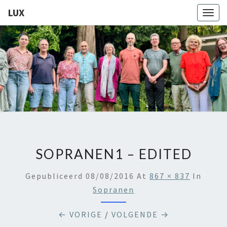
LUX
Togg
navig
LUX
Kamerkoor
Onder
Leiding
Van
Angeliki
Ploka
SOPRANEN1 – EDITED
Gepubliceerd
08/08/2016
At
867 × 837
In
Sopranen
← VORIGE
/
VOLGENDE →