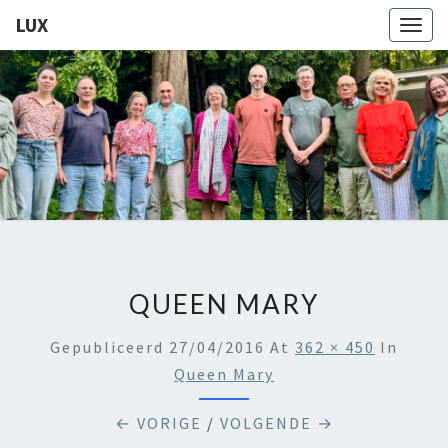
LUX
Togg
navig
LUX
Kamerkoor
Onder
Leiding
Van
Angeliki
Ploka
QUEEN MARY
Gepubliceerd
27/04/2016
At
362 × 450
In
Queen Mary
← VORIGE
/
VOLGENDE →