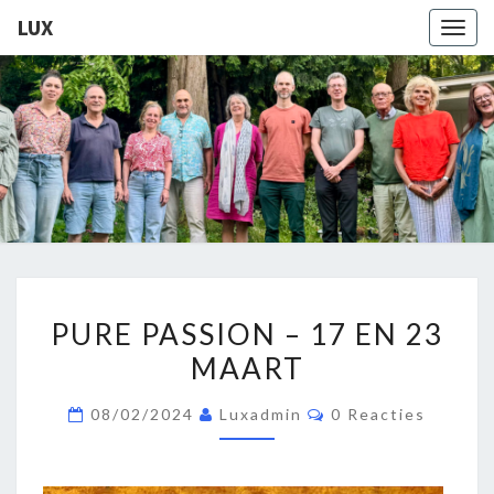
LUX
Togg
navig
LUX
Kamerkoor
Onder
Leiding
Van
Angeliki
Ploka
PURE
PURE PASSION – 17 EN 23
PASSION
MAART
–
17
Reacties
08/02/2024
Luxadmin
0 Reacties
EN
23
MAART