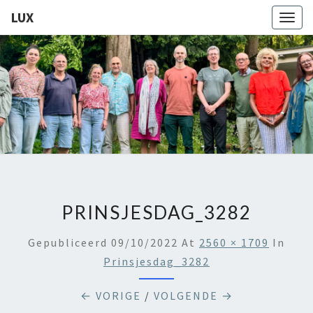
LUX
Togg
navig
LUX
Kamerkoor
Onder
Leiding
Van
Angeliki
Ploka
PRINSJESDAG_3282
Gepubliceerd
09/10/2022
At
2560 × 1709
In
Prinsjesdag_3282
← VORIGE
/
VOLGENDE →