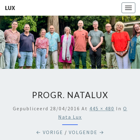
LUX
Togg
navig
LUX
Kamerkoor
Onder
Leiding
Van
Angeliki
Ploka
PROGR. NATALUX
Gepubliceerd
28/04/2016
At
445 × 480
In
O
Nata Lux
← VORIGE
/
VOLGENDE →