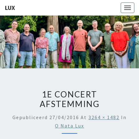
LUX
Togg
navig
LUX
Kamerkoor
Onder
Leiding
Van
Angeliki
Ploka
1E CONCERT
AFSTEMMING
Gepubliceerd
27/04/2016
At
3264 × 1482
In
O Nata Lux