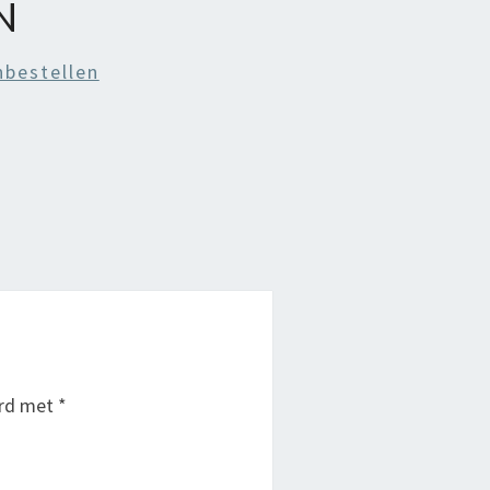
N
nbestellen
erd met
*