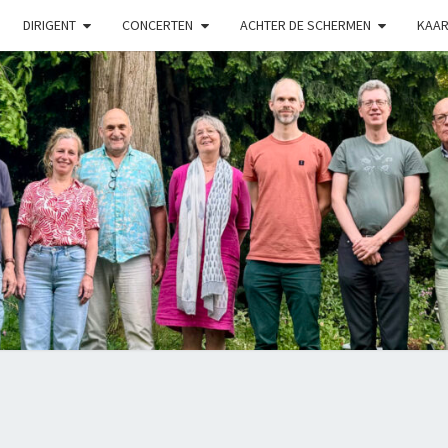
DIRIGENT
CONCERTEN
ACHTER DE SCHERMEN
KAAR
LUX
Kamerkoor
Onder
Leiding
Van
Angeliki
Ploka