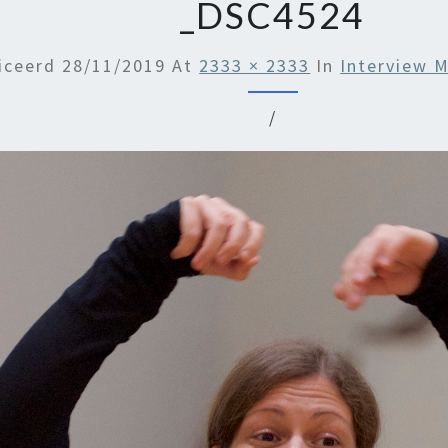
_DSC4524
iceerd
28/11/2019
At
2333 × 2333
In
Interview M
/