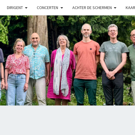
DIRIGENT
CONCERTEN
ACHTER DE SCHERMEN
KAAR
LUX
Kamerkoor
Onder
Leiding
Van
Angeliki
Ploka