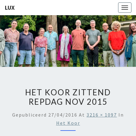
LUX
Togg
navig
LUX
Kamerkoor
Onder
Leiding
Van
Angeliki
Ploka
HET KOOR ZITTEND
REPDAG NOV 2015
Gepubliceerd
27/04/2016
At
3216 × 1097
In
Het Koor