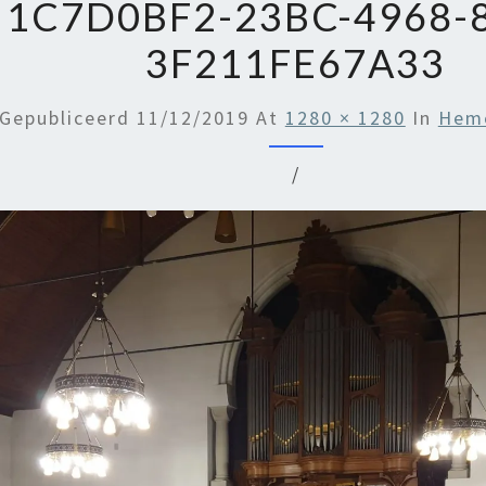
1C7D0BF2-23BC-4968-
3F211FE67A33
Gepubliceerd
11/12/2019
At
1280 × 1280
In
Heme
/