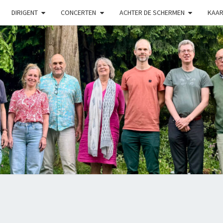
DIRIGENT
CONCERTEN
ACHTER DE SCHERMEN
KAAR
LUX
Kamerkoor
Onder
Leiding
Van
Angeliki
Ploka