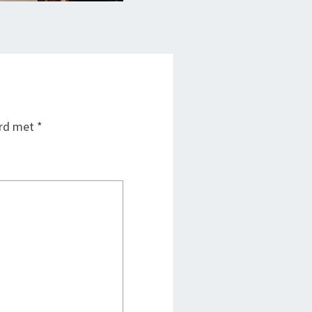
erd met
*