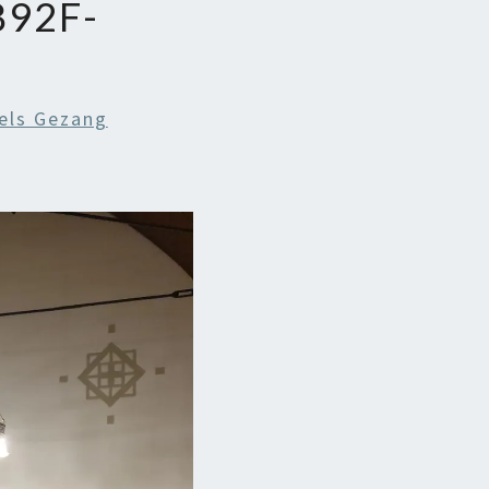
892F-
ls Gezang