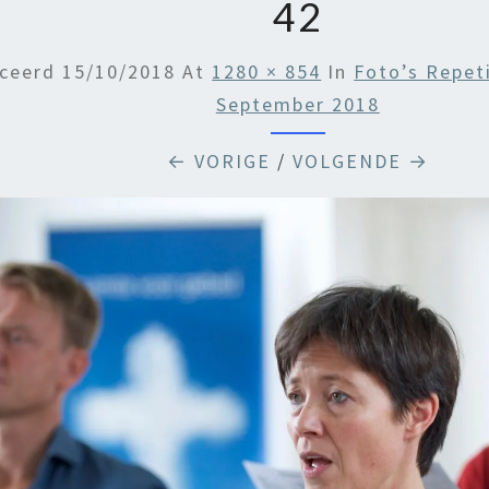
42
iceerd
15/10/2018
At
1280 × 854
In
Foto’s Repet
September 2018
← VORIGE
/
VOLGENDE →