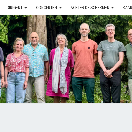
DIRIGENT
CONCERTEN
ACHTER DE SCHERMEN
KAAR
LUX
Kamerkoor
Onder
Leiding
Van
Angeliki
Ploka