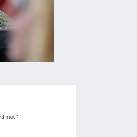
erd met
*