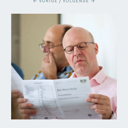
← VORIGE
/
VOLGENDE →