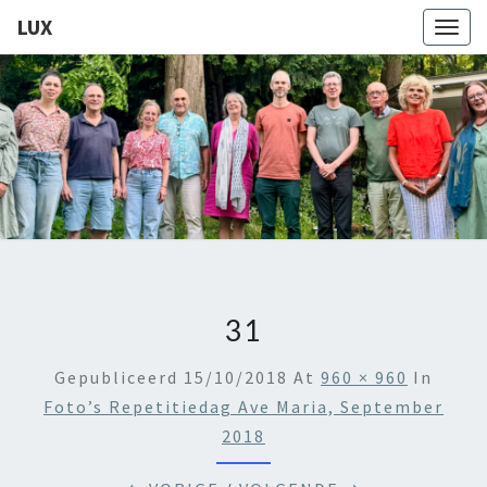
LUX
Togg
navig
LUX
Kamerkoor
Onder
Leiding
Van
Angeliki
Ploka
31
Gepubliceerd
15/10/2018
At
960 × 960
In
Foto’s Repetitiedag Ave Maria, September
2018