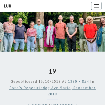
LUX
Togg
navig
LUX
Kamerkoor
Onder
Leiding
Van
Angeliki
Ploka
19
Gepubliceerd
15/10/2018
At
1280 × 854
In
Foto’s Repetitiedag Ave Maria, September
2018