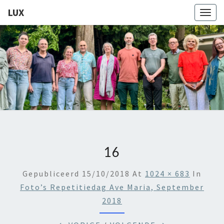
LUX
Togg
navig
LUX
Kamerkoor
Onder
Leiding
Van
Angeliki
Ploka
16
Gepubliceerd
15/10/2018
At
1024 × 683
In
Foto’s Repetitiedag Ave Maria, September
2018