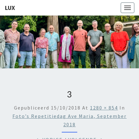
LUX
Togg
navig
LUX
Kamerkoor
Onder
Leiding
Van
Angeliki
Ploka
3
Gepubliceerd
15/10/2018
At
1280 × 854
In
Foto’s Repetitiedag Ave Maria, September
2018