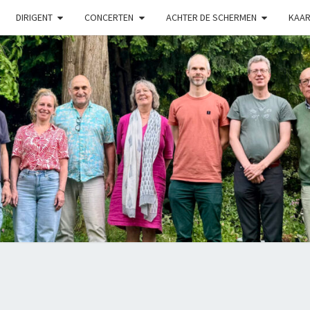
DIRIGENT
CONCERTEN
ACHTER DE SCHERMEN
KAAR
LUX
Kamerkoor
Onder
Leiding
Van
Angeliki
Ploka