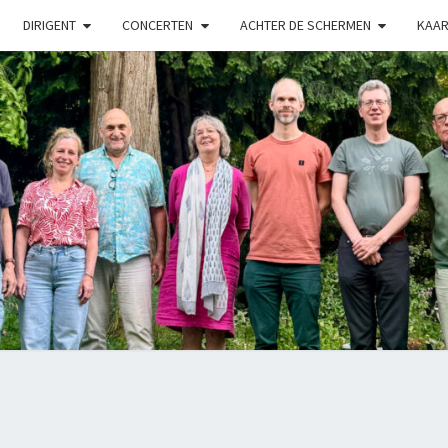
DIRIGENT
CONCERTEN
ACHTER DE SCHERMEN
KAAR
LUX
Kamerkoor
Onder
Leiding
Van
Angeliki
Ploka