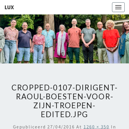
LUX
Togg
navig
LUX
Kamerkoor
Onder
Leiding
Van
Angeliki
Ploka
CROPPED-0107-DIRIGENT-
RAOUL-BOESTEN-VOOR-
ZIJN-TROEPEN-
EDITED.JPG
Gepubliceerd
27/04/2016
At
1260 × 350
In