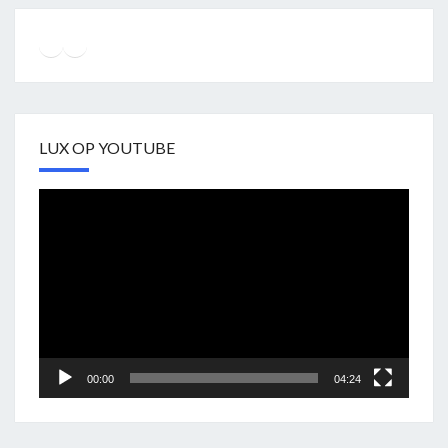
Instagram
Facebook
YouTube
LUX OP YOUTUBE
Videospeler
00:00
04:24