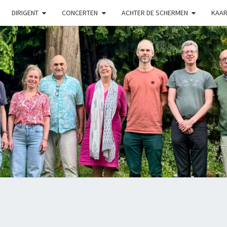
DIRIGENT
CONCERTEN
ACHTER DE SCHERMEN
KAAR
LUX
Kamerkoor
Onder
Leiding
Van
Angeliki
Ploka