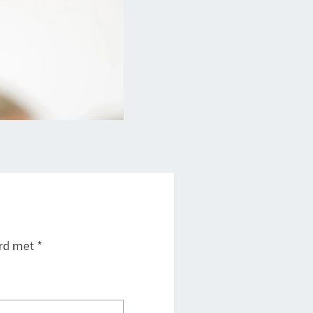
erd met
*