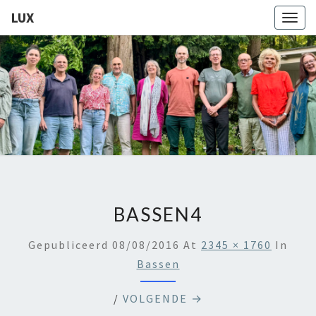
LUX
Togg
navig
LUX
Kamerkoor
Onder
Leiding
Van
Angeliki
Ploka
BASSEN4
Gepubliceerd
08/08/2016
At
2345 × 1760
In
Bassen
/
VOLGENDE →