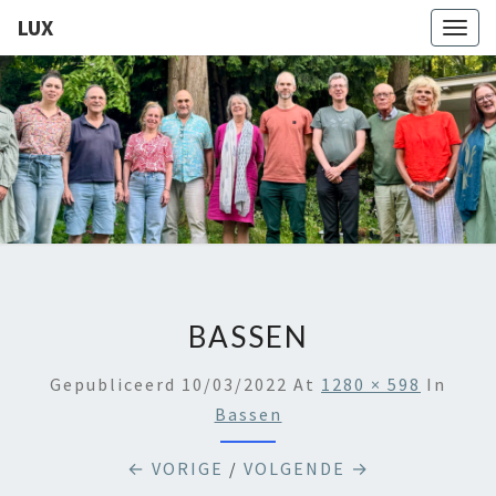
LUX
Togg
navig
LUX
Kamerkoor
Onder
Leiding
Van
Angeliki
Ploka
BASSEN
Gepubliceerd
10/03/2022
At
1280 × 598
In
Bassen
← VORIGE
/
VOLGENDE →