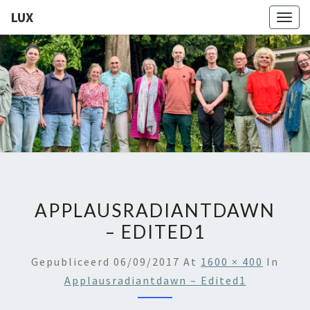
LUX
Togg
navig
LUX
Kamerkoor
Onder
Leiding
Van
Angeliki
Ploka
APPLAUSRADIANTDAWN
– EDITED1
Gepubliceerd
06/09/2017
At
1600 × 400
In
Applausradiantdawn – Edited1