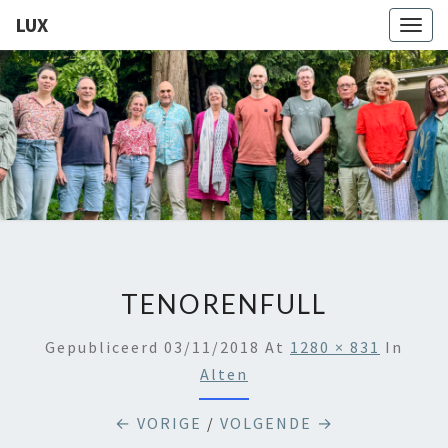
LUX
Togg
navig
LUX
Kamerkoor
Onder
Leiding
Van
Angeliki
Ploka
TENORENFULL
Gepubliceerd
03/11/2018
At
1280 × 831
In
Alten
← VORIGE
/
VOLGENDE →