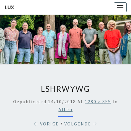
LUX
Togg
navig
LUX
Kamerkoor
Onder
Leiding
Van
Angeliki
Ploka
LSHRWYWG
Gepubliceerd
14/10/2018
At
1280 × 855
In
Alten
← VORIGE
/
VOLGENDE →