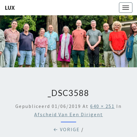
LUX
Togg
navig
LUX
Kamerkoor
Onder
Leiding
Van
Angeliki
Ploka
_DSC3588
Gepubliceerd
01/06/2019
At
640 × 251
In
Afscheid Van Een Dirigent
← VORIGE
/