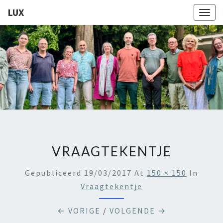
LUX
Togg
navig
LUX
Kamerkoor
Onder
Leiding
Van
Angeliki
Ploka
VRAAGTEKENTJE
Gepubliceerd
19/03/2017
At
150 × 150
In
Vraagtekentje
← VORIGE
/
VOLGENDE →