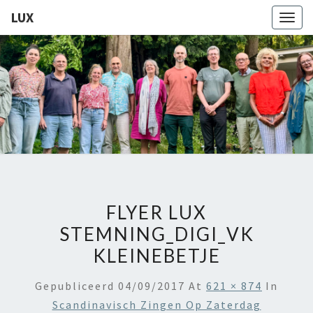
LUX
Togg
navig
LUX
Kamerkoor
Onder
Leiding
Van
Angeliki
Ploka
FLYER LUX
STEMNING_DIGI_VK
KLEINEBETJE
Gepubliceerd
04/09/2017
At
621 × 874
In
Scandinavisch Zingen Op Zaterdag