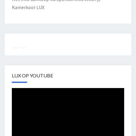
Kamerkoor LUX
Instagram
Facebook
YouTube
LUX OP YOUTUBE
Videospeler