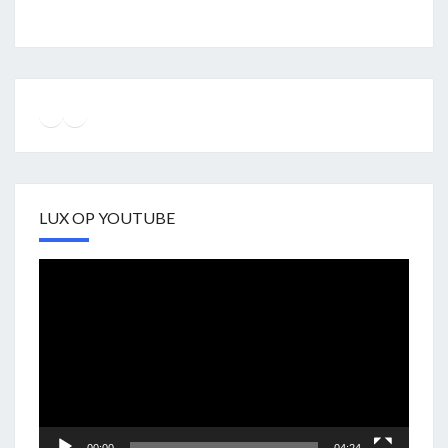
Instagram
Facebook
YouTube
LUX OP YOUTUBE
Videospeler