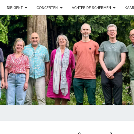
DIRIGENT
CONCERTEN
ACHTER DE SCHERMEN
KAAR
LUX
Kamerkoor
Onder
Leiding
Van
Angeliki
Ploka
BESCHERMD: