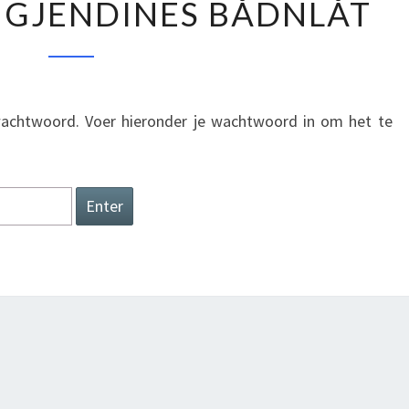
 GJENDINES BÅDNLÅT
GJENDINES
BÅDNLÅT
wachtwoord. Voer hieronder je wachtwoord in om het te