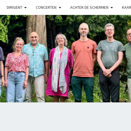
DIRIGENT
CONCERTEN
ACHTER DE SCHERMEN
KAAR
LUX
Kamerkoor
Onder
Leiding
Van
Angeliki
Ploka