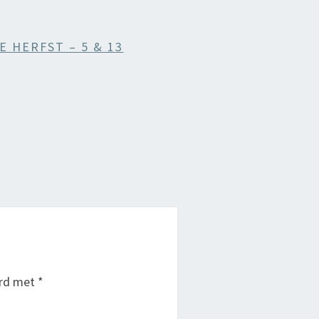
 HERFST – 5 & 13
erd met
*