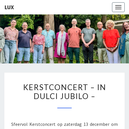
LUX
Togg
navig
LUX
Kamerkoor
Onder
Leiding
Van
Angeliki
Ploka
KERSTCONCERT
KERSTCONCERT – IN
–
DULCI JUBILO –
IN
DULCI
JUBILO
–
Sfeervol Kerstconcert op zaterdag 13 december om