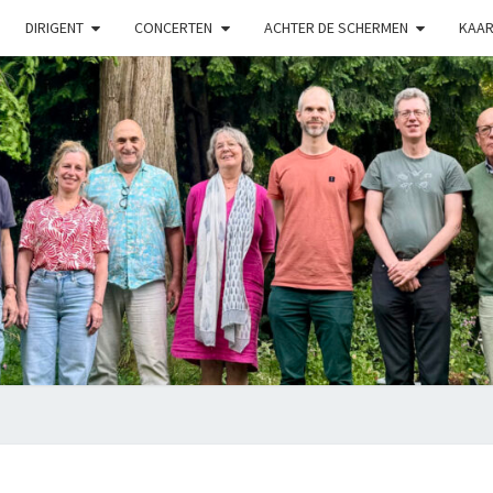
DIRIGENT
CONCERTEN
ACHTER DE SCHERMEN
KAAR
LUX
Kamerkoor
Onder
Leiding
Van
Angeliki
Ploka
CONCERT