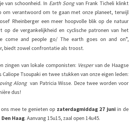
tje van schoonheid. In
Earth Song
van Frank Ticheli klinkt
ep om verantwoord om te gaan met onze planeet, terwijl
osef Rheinberger een meer hoopvolle blik op de natuur
rt op de vergankelijkheid en cyclische patronen van het
ple come and people go/ The earth goes on and on”,
, biedt zowel confrontatie als troost.
ken zingen van lokale componisten:
Vesper
van de Haagse
 Caliope Tsoupaki en twee stukken van onze eigen leden:
oving Along
van Patricia Wisse. Deze twee worden voor
mière dus!
 ons mee te genieten op
zaterdagmiddag 27 juni
in de
n Den Haag
. Aanvang 15u15, zaal open 14u45.