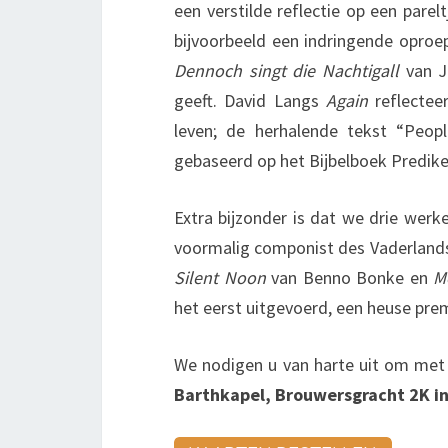
een verstilde reflectie op een parel
bijvoorbeeld een indringende opro
Dennoch singt die Nachtigall
van J
geeft. David Langs
Again
reflectee
leven; de herhalende tekst “Peo
gebaseerd op het Bijbelboek Prediker
Extra bijzonder is dat we drie wer
voormalig componist des Vaderlands
Silent Noon
van Benno Bonke en
M
het eerst uitgevoerd, een heuse pre
We nodigen u van harte uit om met
Barthkapel, Brouwersgracht 2K i